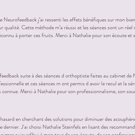
 Neurofeedback j’ai ressenti les effets bénéfiques sur mon bien 
ur qualité. Cette méthode m’a réussi et les séances sont un rée
éconnu à porter ces fruits. Merci à Nathalie pour son écoute e
feedback suite à des séances d orthoptiste faites au cabinet de
essionnelle et ces séances m ont permis d avoir le recul et la sér
s connue. Merci à Nathalie pour son professionnalisme, son sour
 hasard en cherchant des solutions pour diminuer des acouphènes
 dernier. J'ai choisi Nathalie Steinfels en lisant des recomman
émoigner aujourd'hui à mon tour de son écoute, de son professionn