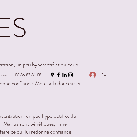
ES
ration, un peu hyperactif et du coup
 sont bénéfiques, il me surprend par
Se connecter
.com
06 86 83 81 08
edonne confiance. Merci à la douceur et
centration, un peu hyperactif et du
ur Marius sont bénéfiques, il me
faire ce qui lui redonne confiance.