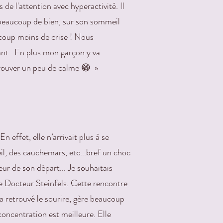
 de l'attention avec hyperactivité. Il
t beaucoup de bien, sur son sommeil
aucoup moins de crise ! Nous
ant . En plus mon garçon y va
trouver un peu de calme 😁 »
 effet, elle n’arrivait plus à se
il, des cauchemars, etc...bref un choc
r de son départ... Je souhaitais
e Docteur Steinfels. Cette rencontre
 a retrouvé le sourire, gère beaucoup
oncentration est meilleure. Elle