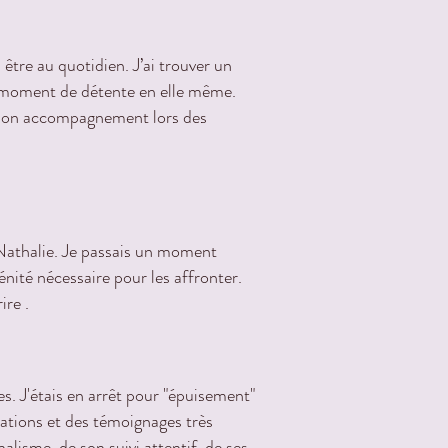
être au quotidien. J’ai trouver un
l moment de détente en elle même.
t son accompagnement lors des
 Nathalie. Je passais un moment
énité nécessaire pour les affronter.
ire .
. J'étais en arrêt pour "épuisement"
dations et des témoignages très
alisme, de son suivi attentif, de ses