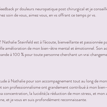
edback pr douleurs neuropatique post chirurgical et je conseill
ez soin de vous, aimez vous, en vs offrant ce temps pr vs.
 Nathalie Steinfeld est à l’écoute, bienveillante et passionnée 
éelle amélioration de mon bien-être mental et émotionnel. Son
mande à 100 % pour toute personne cherchant un vrai changemen
titude à Nathalie pour son accompagnement tout au long de mo
 et son professionnalisme ont grandement contribué à mon bien-ê
 ma concentration, la lucidité,la réduction de mon stress, et mo
ne, et je vous en suis profondément reconnaissante.