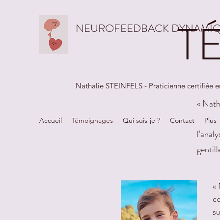
T
NEUROFEEDBACK DYNAMIQ
Nathalie STEINFELS - Praticienne certifié
« Nath
a des 
Accueil
Témoignages
Qui suis-je ?
Contact
Plus
l'anal
gentill
« 
co
su