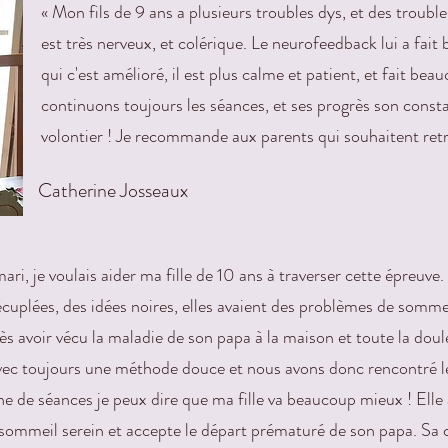
« Mon fils de 9 ans a plusieurs troubles dys, et des troubles
est très nerveux, et colérique. Le neurofeedback lui a fai
qui c'est amélioré, il est plus calme et patient, et fait be
continuons toujours les séances, et ses progrès son const
volontier ! Je recommande aux parents qui souhaitent re
Catherine Josseaux
i, je voulais aider ma fille de 10 ans à traverser cette épreuve. En
écuplées, des idées noires, elles avaient des problèmes de somme
avoir vécu la maladie de son papa à la maison et toute la douleu
vec toujours une méthode douce et nous avons donc rencontré l
ne de séances je peux dire que ma fille va beaucoup mieux ! Elle
sommeil serein et accepte le départ prématuré de son papa. Sa c