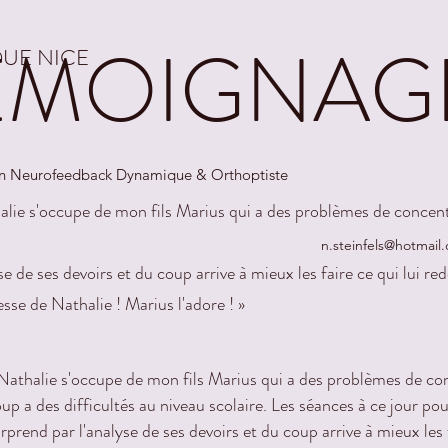
ÉMOIGNAG
UE NICE
e en Neurofeedback Dynamique & Orthoptiste
alie s'occupe de mon fils Marius qui a des problèmes de concent
difficultés au niveau scolaire. Les séances à ce jour pour Marius
n.steinfels@hotmail
yse de ses devoirs et du coup arrive à mieux les faire ce qui lui r
esse de Nathalie ! Marius l'adore ! »
Nathalie s'occupe de mon fils Marius qui a des problèmes de con
up a des difficultés au niveau scolaire. Les séances à ce jour po
rprend par l'analyse de ses devoirs et du coup arrive à mieux les 