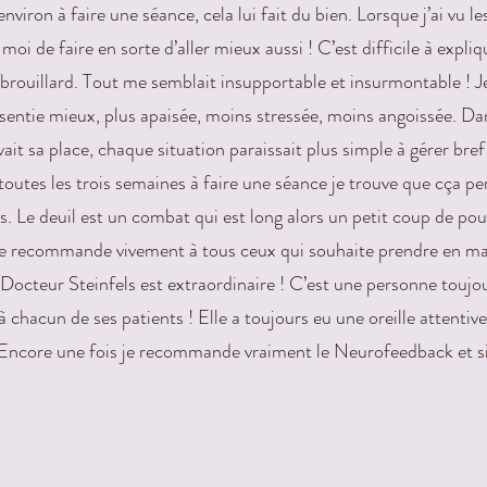
viron à faire une séance, cela lui fait du bien. Lorsque j’ai vu les
moi de faire en sorte d’aller mieux aussi ! C’est difficile à exp
it brouillard. Tout me semblait insupportable et insurmontable ! J
 sentie mieux, plus apaisée, moins stressée, moins angoissée. 
ait sa place, chaque situation paraissait plus simple à gérer bre
toutes les trois semaines à faire une séance je trouve que cça p
. Le deuil est un combat qui est long alors un petit coup de pou
e recommande vivement à tous ceux qui souhaite prendre en main 
 Docteur Steinfels est extraordinaire ! C’est une personne toujou
 chacun de ses patients ! Elle a toujours eu une oreille attentive
r. Encore une fois je recommande vraiment le Neurofeedback et si